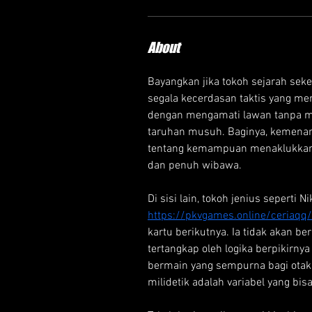
About
Bayangkan jika tokoh sejarah sek
segala kecerdasan taktis yang me
dengan mengamati lawan tanpa me
taruhan musuh. Baginya, kemenan
tentang kemampuan menaklukkan m
dan penuh wibawa.
Di sisi lain, tokoh jenius sepert
https://pkvgames.online/ceriaqq/
kartu berikutnya. Ia tidak akan b
tertangkap oleh logika berpikirn
bermain yang sempurna bagi otak 
milidetik adalah variabel yang bis