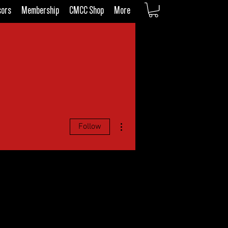
sors
Membership
CMCC Shop
More
More actions
Follow